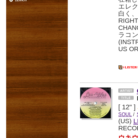
12inch
エレ
白く、
RIG
CHAN
ラコン
(INS
US O
[ 12" ]
SOUL
/
(US)
L
RECO
ウキウ