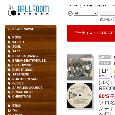
商品価格
NEW ARRIVAL
アーティスト：CHOICE 
ROCK
WORLD
SOUL
JAZZ
EASY LISTENING
BREAKBEATS/HOUSE
HIP HOP/R&B
[ LP ]
ELECTRONICA
JAPANESE
SOUL
/
NORTHERN SOUL
(US)
L
OLDIES
RECO
SAMPLING SOURCE
DRUM BREAK
80'
CHRISTMAS
ソロ名
ETICK
ンチも
7inch
在籍