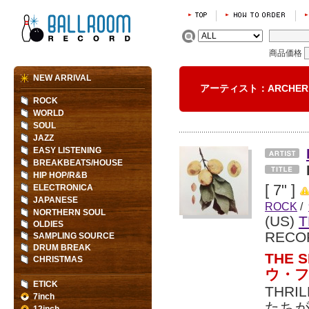
商品価格
NEW ARRIVAL
アーティスト：ARCHER
ROCK
WORLD
SOUL
JAZZ
EASY LISTENING
BREAKBEATS/HOUSE
HIP HOP/R&B
[ 7" ]
ELECTRONICA
JAPANESE
ROCK
/
NORTHERN SOUL
(US)
T
OLDIES
RECO
SAMPLING SOURCE
DRUM BREAK
THE 
CHRISTMAS
ウ・
ETICK
THR
7inch
たちが