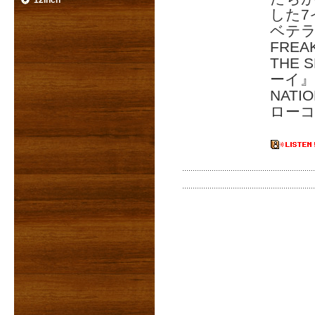
12inch
した7
ベテ
FREA
THE
ーイ』
NATI
ロー