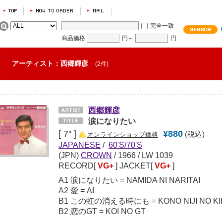
完全一致
商品価格
円～
円
アーティスト：西郷輝彦
(2件)
西郷輝彦
涙になりたい
[ 7" ]
¥880
(税込)
オンラインショップ価格
JAPANESE
/
60'S/70'S
(JPN)
CROWN
/
1966
/ LW 1039
RECORD[
VG+
] JACKET[
VG+
]
A1 涙になりたい = NAMIDA NI NARITAI
A2 愛 = AI
B1 この虹の消える時にも = KONO NIJI NO KI
B2 恋のGT = KOI NO GT