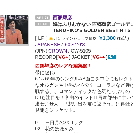
西郷輝彦
海はふりむかない 西郷輝彦ゴールデン・
TERUHIKO'S GOLDEN BEST HITS
[ LP ]
¥1,380
(税込)
オンラインショップ価格
JAPANESE
/
60'S/70'S
(JPN)
CROWN
/ GW-5105
RECORD[
VG+
] JACKET[
VG++
]
西郷輝彦のレアな編集盤！
帯に破れ/
67～69年のシングルAB面曲を中心にセレク
なオルガンや中盤のバババ・コーラスなど弾
戦する」、ロマンティックな色気たっぷりの
DJも注目を！各曲のイントロ冒頭部分に甘い
逃せません！「想い出を君に返そう」は再録
見開きジャケット。
01．三日月のバロック
02．花のほほえみ