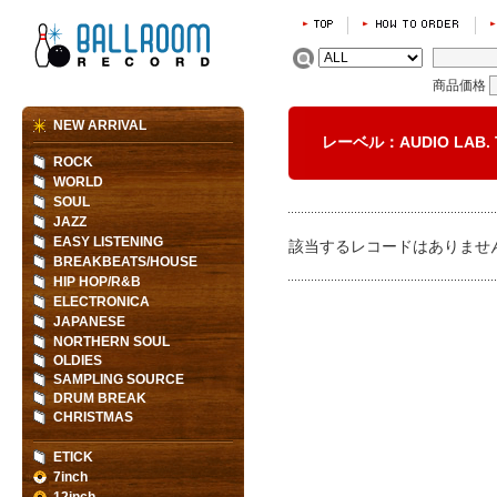
商品価格
NEW ARRIVAL
レーベル：AUDIO LAB.
ROCK
WORLD
SOUL
JAZZ
EASY LISTENING
該当するレコードはありませ
BREAKBEATS/HOUSE
HIP HOP/R&B
ELECTRONICA
JAPANESE
NORTHERN SOUL
OLDIES
SAMPLING SOURCE
DRUM BREAK
CHRISTMAS
ETICK
7inch