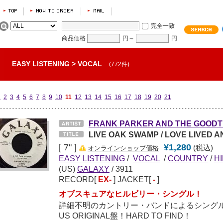
完全一致
商品価格
円～
円
EASY LISTENING
>
VOCAL
(772件)
1
2
3
4
5
6
7
8
9
10
11
12
13
14
15
16
17
18
19
20
21
FRANK PARKER AND THE GOODT
LIVE OAK SWAMP / LOVE LIVED A
[ 7" ]
¥1,280
(税込)
オンラインショップ価格
EASY LISTENING
/
VOCAL
/
COUNTRY
/
HI
(US)
GALAXY
/ 3911
RECORD[
EX-
] JACKET[
-
]
オブスキュアなヒルビリー・シングル！
詳細不明のカントリー・バンドによるシング
US ORIGINAL盤！HARD TO FIND！