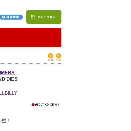
IMERS
ND DIES
LLBILLY
ル盤！