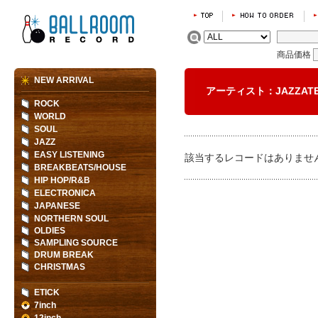
商品価格
NEW ARRIVAL
アーティスト：JAZZAT
ROCK
WORLD
SOUL
JAZZ
EASY LISTENING
該当するレコードはありませ
BREAKBEATS/HOUSE
HIP HOP/R&B
ELECTRONICA
JAPANESE
NORTHERN SOUL
OLDIES
SAMPLING SOURCE
DRUM BREAK
CHRISTMAS
ETICK
7inch