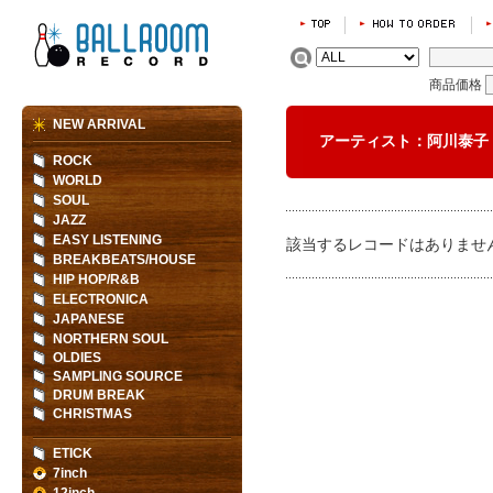
商品価格
NEW ARRIVAL
アーティスト：阿川泰子 YA
ROCK
WORLD
SOUL
JAZZ
EASY LISTENING
該当するレコードはありませ
BREAKBEATS/HOUSE
HIP HOP/R&B
ELECTRONICA
JAPANESE
NORTHERN SOUL
OLDIES
SAMPLING SOURCE
DRUM BREAK
CHRISTMAS
ETICK
7inch